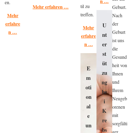
n …
en.
til zu
Mehr erfahren …
Geburt.
treffen.
Mehr
Nach
erfahre
der
U
Mehr
n …
Geburt
nt
erfahre
ist uns
er
n …
die
st
Gesund
üt
heit von
E
zu
Ihnen
m
ng
und
oti
Ihrem
be
on
Neugeb
i
al
orenen
K
e
mit
re
sorgfälti
un
bs
ger