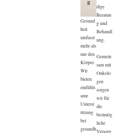
g
dige
Beratun
Gesund
g und
heit
Behandl
umfasst
ung.
mehr als
nur den
Gemein
Körper.
sam mit
Wir
Onkolo
bieten
gen
einfühls
sorgen
ame
wir für
Unterst
die
ützung
bestmög
bei
liche
gesundh
Versorg