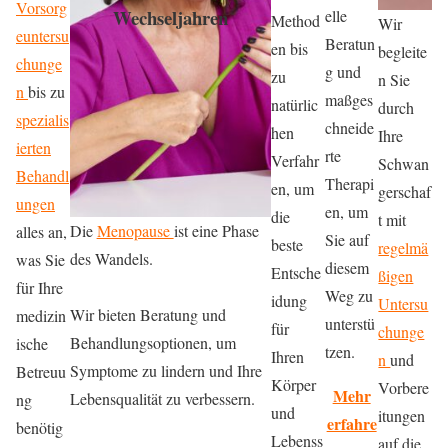
Vorsorg
Wechseljahren
elle
Method
Wir
euntersu
Beratun
en bis
begleite
chunge
g und
zu
n Sie
n
bis zu
maßges
natürlic
durch
spezialis
chneide
hen
Ihre
ierten
rte
Verfahr
Schwan
Behandl
Therapi
en, um
gerschaf
ungen
en, um
die
t mit
Die
Menopause
ist eine Phase
alles an,
Sie auf
beste
regelmä
des Wandels.
was Sie
diesem
Entsche
ßigen
für Ihre
Weg zu
idung
Untersu
Wir bieten Beratung und
medizin
unterstü
für
chunge
Behandlungsoptionen, um
ische
tzen.
Ihren
n
und
Symptome zu lindern und Ihre
Betreuu
Körper
Vorbere
Mehr
Lebensqualität zu verbessern.
ng
und
itungen
erfahre
benötig
Lebenss
auf die