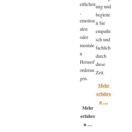
eitlichen
ung und
,
begleite
emotion
n Sie
alen
empathi
oder
sch und
mentale
fachlich
n
durch
Herausf
diese
orderun
Zeit.
gen.
Mehr
erfahre
n …
Mehr
erfahre
n …