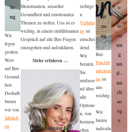
lu
rst
s-
Menstruation, sexueller
richtige
Gesundheit und emotionalen
n
ng
üt
be
Themen zu stellen. Uns ist es
Verhütu
zu
tr
wichtig, in einem einfühlsamen
ng
ist
ng
eu
Wir
Gespräch auf alle Ihre Fragen
entschei
legen
un
einzugehen und aufzuklären.
dend.
großen
g
Ihre
Wir
Mehr erfahren …
Wert
Fruchtb
un
beraten
auf Ihre
arkeitsre
d -
Sie
Gesund
ise
ist
umfasse
na
heit.
uns
nd über
ch
Deshalb
wichtig.
alle
so
bieten
Optione
wir von
rg
Wir
n, von
jährlich
e
bieten
hormon
en
Unterstützung bei
individu
ellen